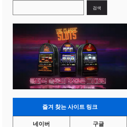
검
검색
색
즐겨 찾는 사이트 링크
네이버
구글