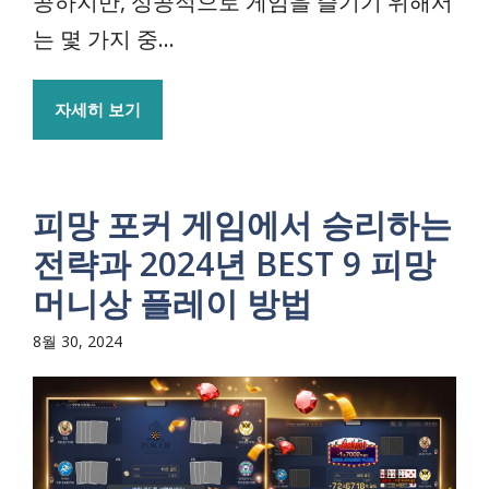
공하지만, 성공적으로 게임을 즐기기 위해서
는 몇 가지 중...
자세히 보기
피망 포커 게임에서 승리하는
전략과 2024년 BEST 9 피망
머니상 플레이 방법
8월 30, 2024