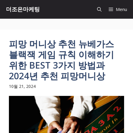
Skip
더조은마케팅
Menu
to
content
피망 머니상 추천 뉴베가스
블랙잭 게임 규칙 이해하기
위한 BEST 3가지 방법과
2024년 추천 피망머니상
10월 21, 2024