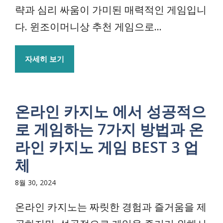
략과 심리 싸움이 가미된 매력적인 게임입니
다. 윈조이머니상 추천 게임으로...
자세히 보기
온라인 카지노 에서 성공적으
로 게임하는 7가지 방법과 온
라인 카지노 게임 BEST 3 업
체
8월 30, 2024
온라인 카지노는 짜릿한 경험과 즐거움을 제