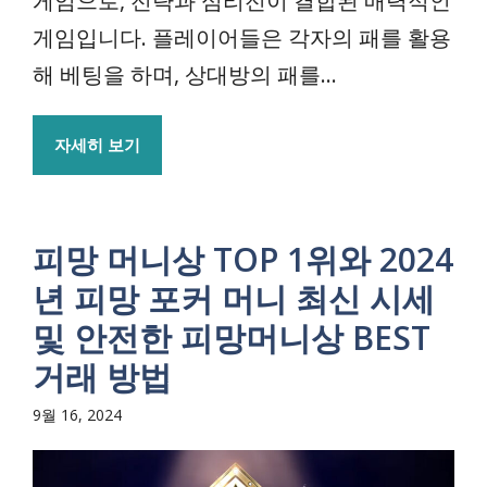
게임으로, 전략과 심리전이 결합된 매력적인
게임입니다. 플레이어들은 각자의 패를 활용
해 베팅을 하며, 상대방의 패를...
자세히 보기
피망 머니상 TOP 1위와 2024
년 피망 포커 머니 최신 시세
및 안전한 피망머니상 BEST
거래 방법
9월 16, 2024