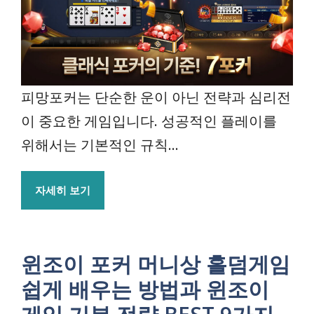
피망포커는 단순한 운이 아닌 전략과 심리전
이 중요한 게임입니다. 성공적인 플레이를
위해서는 기본적인 규칙...
자세히 보기
윈조이 포커 머니상 홀덤게임
쉽게 배우는 방법과 윈조이