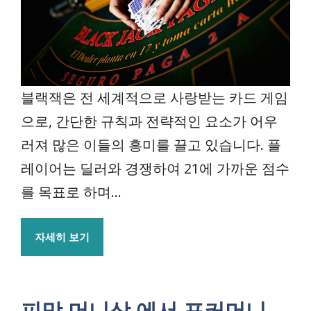
블랙잭은 전 세계적으로 사랑받는 카드 게임
으로, 간단한 규칙과 전략적인 요소가 어우
러져 많은 이들의 흥미를 끌고 있습니다. 플
레이어는 딜러와 경쟁하여 21에 가까운 점수
를 목표로 하며...
자세히 보기
피망 머니상 에서 포커머니