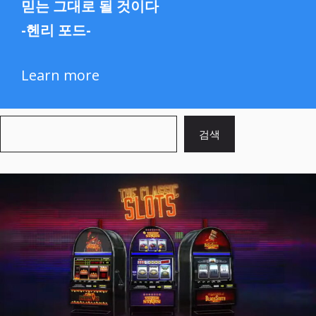
믿는 그대로 될 것이다
-헨리 포드-
Learn more
검
검색
색