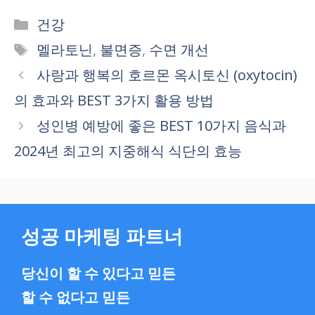
Categories
건강
Tags
멜라토닌
,
불면증
,
수면 개선
사랑과 행복의 호르몬 옥시토신 (oxytocin)
의 효과와 BEST 3가지 활용 방법
성인병 예방에 좋은 BEST 10가지 음식과
2024년 최고의 지중해식 식단의 효능
성공 마케팅 파트너
당신이 할 수 있다고 믿든
할 수 없다고 믿든