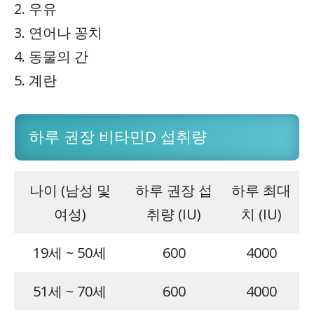
2. 우유
3. 연어나 꽁치
4. 동물의 간
5. 계란
하루 권장 비타민D 섭취량
나이 (남성 및
하루 권장 섭
하루 최대
여성)
취량 (IU)
치 (IU)
19세 ~ 50세
600
4000
51세 ~ 70세
600
4000