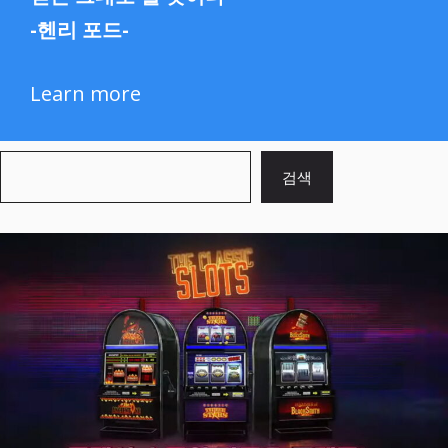
-헨리 포드-
Learn more
검
검색
색