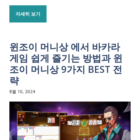
자세히 보기
윈조이 머니상 에서 바카라
게임 쉽게 즐기는 방법과 윈
조이 머니상 9가지 BEST 전
략
8월 10, 2024