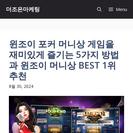
Skip
더조은마케팅
Menu
to
content
윈조이 포커 머니상 게임을
재미있게 즐기는 5가지 방법
과 윈조이 머니상 BEST 1위
추천
8월 30, 2024