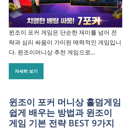
윈조이 포커 게임은 단순한 재미를 넘어 전
략과 심리 싸움이 가미된 매력적인 게임입니
다. 윈조이머니상 추천 게임으로...
자세히 보기
윈조이 포커 머니상 홀덤게임
쉽게 배우는 방법과 윈조이
게임 기본 전략 BEST 9가지