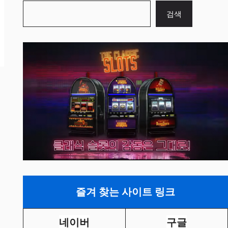
검
검색
색
즐겨 찾는 사이트 링크
네이버
구글